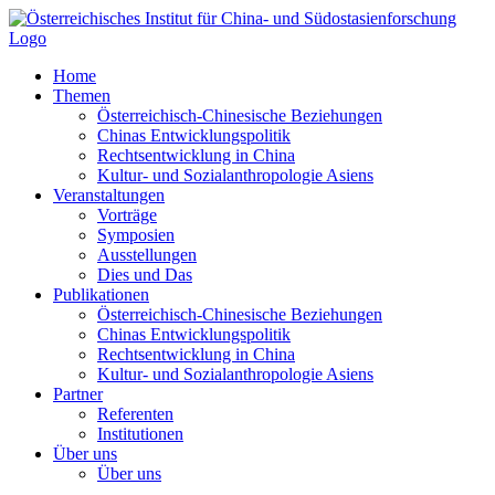
Zum
Inhalt
springen
Home
Themen
Österreichisch-Chinesische Beziehungen
Chinas Entwicklungspolitik
Rechtsentwicklung in China
Kultur- und Sozialanthropologie Asiens
Veranstaltungen
Vorträge
Symposien
Ausstellungen
Dies und Das
Publikationen
Österreichisch-Chinesische Beziehungen
Chinas Entwicklungspolitik
Rechtsentwicklung in China
Kultur- und Sozialanthropologie Asiens
Partner
Referenten
Institutionen
Über uns
Über uns