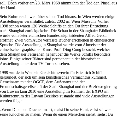
soll. Doch vorher am 23. März 1968 nimmt ihm der Tod den Pinsel au
der Hand.
Sein Ruhm reicht weit über seinen Tod hinaus. In Wien werden einige
Ausstellungen veranstaltet, zuletzt 2002 im Wien-Museum. Vorher
1998 schon waren 120 Werke Schiffs an den Ort ihrer Entstehung,
nach Shanghai zurückgekehrt. Die Schau in der Shanghaier Bibliothek
wurde vom österreichischen Bundesratspräsidenten Alfred Gerstl
eröffnet. Zwei vom Autor verfasste Bücher erschienen in chinesischer
Sprache. Die Ausstellung in Shanghai wurde vom Altmeister der
chinesischen graphischen Kunst Prof. Ding Cong besucht, welcher
dem Shanghaier Fernsehen gegenüber die Werke Schiffs besonders
lobte. Einige seiner Blätter sind permanent in der historischen
Ausstellung unter dem TV Turm zu sehen.
1999 wurde in Wien ein Gedächtnisverein für Friedrich Schiff
gegründet, der sich um sein künstlerisches Vermächtnis kümmert.
Gemeinsam mit der ÖGCF, dem Außenamt und der
Freundschaftsgesellschaft der Stadt Shanghai und der Bezirksregierung
von Luwan kam 2010 eine Ausstellung im Rahmen der EXPO im
Kulturzentrum des Luwan Bezirkes zustande und viele Ausstellungen
werden folgen.
„Wenn Du einen Drachen malst, malst Du seine Haut, es ist schwer
seine Knochen zu malen. Wenn du einen Menschen siehst, siehst Du