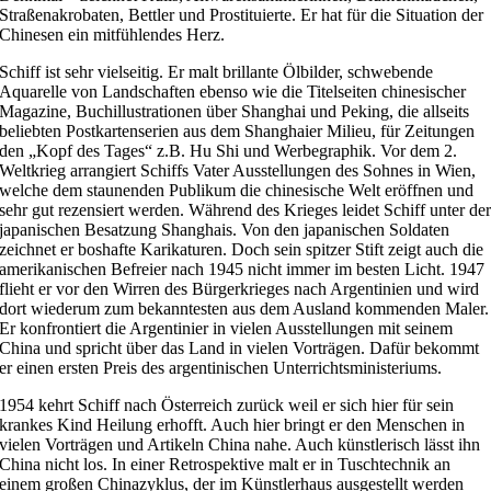
Straßenakrobaten, Bettler und Prostituierte. Er hat für die Situation der
Chinesen ein mitfühlendes Herz.
Schiff ist sehr vielseitig. Er malt brillante Ölbilder, schwebende
Aquarelle von Landschaften ebenso wie die Titelseiten chinesischer
Magazine, Buchillustrationen über Shanghai und Peking, die allseits
beliebten Postkartenserien aus dem Shanghaier Milieu, für Zeitungen
den „Kopf des Tages“ z.B. Hu Shi und Werbegraphik. Vor dem 2.
Weltkrieg arrangiert Schiffs Vater Ausstellungen des Sohnes in Wien,
welche dem staunenden Publikum die chinesische Welt eröffnen und
sehr gut rezensiert werden. Während des Krieges leidet Schiff unter de
japanischen Besatzung Shanghais. Von den japanischen Soldaten
zeichnet er boshafte Karikaturen. Doch sein spitzer Stift zeigt auch die
amerikanischen Befreier nach 1945 nicht immer im besten Licht. 1947
flieht er vor den Wirren des Bürgerkrieges nach Argentinien und wird
dort wiederum zum bekanntesten aus dem Ausland kommenden Maler.
Er konfrontiert die Argentinier in vielen Ausstellungen mit seinem
China und spricht über das Land in vielen Vorträgen. Dafür bekommt
er einen ersten Preis des argentinischen Unterrichtsministeriums.
1954 kehrt Schiff nach Österreich zurück weil er sich hier für sein
krankes Kind Heilung erhofft. Auch hier bringt er den Menschen in
vielen Vorträgen und Artikeln China nahe. Auch künstlerisch lässt ihn
China nicht los. In einer Retrospektive malt er in Tuschtechnik an
einem großen Chinazyklus, der im Künstlerhaus ausgestellt werden