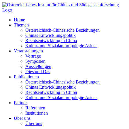
Zum
Inhalt
springen
Home
Themen
Österreichisch-Chinesische Beziehungen
Chinas Entwicklungspolitik
Rechtsentwicklung in China
Kultur- und Sozialanthropologie Asiens
Veranstaltungen
Vorträge
Symposien
Ausstellungen
Dies und Das
Publikationen
Österreichisch-Chinesische Beziehungen
Chinas Entwicklungspolitik
Rechtsentwicklung in China
Kultur- und Sozialanthropologie Asiens
Partner
Referenten
Institutionen
Über uns
Über uns