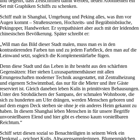
und begehrt, dass Zeitschriften damit werben, neuen Abonnenten ein
Set mit Graphiken Schiffs zu schenken.
Schiff malt in Shanghai, Umgebung und Peking alles, was ihm vor
Augen kommt – Straßenszenen, Hochzeits- und Begräbnisbräuche,
Pekingoper, Handwerker. Er sympathisiert aber auch mit der leidenden
chinesischen Bevölkerung. Später schreibt er:
„Will man das Bild dieser Stadt malen, muss man es in den
kontrastierenden Farben tun und zu jedem Farbfleck, den man auf die
Leinwand setzt, sogleich die Komplementärfarbe fügen.
Denn diese Stadt und das Leben in ihr besteht aus den schärfsten
Gegensätzen: Hier stehen Luxusapartmenthäuser mit allen
Errungenschaften moderner Technik ausgestattet, mit Zentralheizung
und eigenem Schwimmbad, das nur für die Mieter und ihre Gäste
reserviert ist. Gleich daneben leben Kulis in primitivsten Behausungen.
Unter den Strohdächern der Sampans, der schmalen Wohnboote, die
sich zu hunderten am Ufer drängen, werden Menschen geboren und
auf dem engen Deck sterben sie ohne je ein anderes Heim gekannt zu
haben. In diesem Shanghai leben Menschen in für unsere Begriffe
unvorstellbaren Elend und hier gibt es ebenso kaum vorstellbaren
Reichtum.“
Schiff setzt diesen sozial so Benachteiligten in seinem Werk ein
Denkmal – zeichnet Kulis, Altwarensammlerinnen, Blumenmädchen,