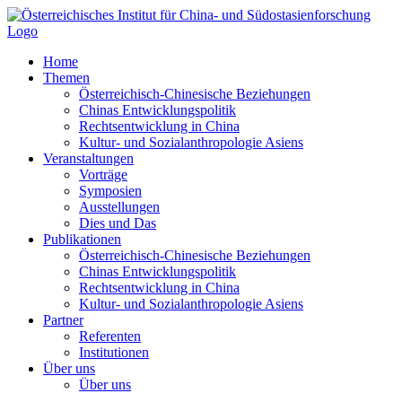
Zum
Inhalt
springen
Home
Themen
Österreichisch-Chinesische Beziehungen
Chinas Entwicklungspolitik
Rechtsentwicklung in China
Kultur- und Sozialanthropologie Asiens
Veranstaltungen
Vorträge
Symposien
Ausstellungen
Dies und Das
Publikationen
Österreichisch-Chinesische Beziehungen
Chinas Entwicklungspolitik
Rechtsentwicklung in China
Kultur- und Sozialanthropologie Asiens
Partner
Referenten
Institutionen
Über uns
Über uns