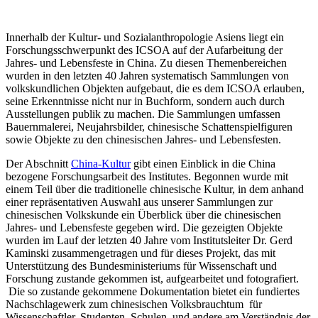
Innerhalb der Kultur- und Sozialanthropologie Asiens liegt ein
Forschungsschwerpunkt des ICSOA auf der Aufarbeitung der
Jahres- und Lebensfeste in China. Zu diesen Themenbereichen
wurden in den letzten 40 Jahren systematisch Sammlungen von
volkskundlichen Objekten aufgebaut, die es dem ICSOA erlauben,
seine Erkenntnisse nicht nur in Buchform, sondern auch durch
Ausstellungen publik zu machen. Die Sammlungen umfassen
Bauernmalerei, Neujahrsbilder, chinesische Schattenspielfiguren
sowie Objekte zu den chinesischen Jahres- und Lebensfesten.
Der Abschnitt
China-Kultur
gibt einen Einblick in die China
bezogene Forschungsarbeit des Institutes. Begonnen wurde mit
einem Teil über die traditionelle chinesische Kultur, in dem anhand
einer repräsentativen Auswahl aus unserer Sammlungen zur
chinesischen Volkskunde ein Überblick über die chinesischen
Jahres- und Lebensfeste gegeben wird. Die gezeigten Objekte
wurden im Lauf der letzten 40 Jahre vom Institutsleiter Dr. Gerd
Kaminski zusammengetragen und für dieses Projekt, das mit
Unterstützung des Bundesministeriums für Wissenschaft und
Forschung zustande gekommen ist, aufgearbeitet und fotografiert.
Die so zustande gekommene Dokumentation bietet ein fundiertes
Nachschlagewerk zum chinesischen Volksbrauchtum für
Wissenschaftler, Studenten, Schulen und andere am Verständnis der