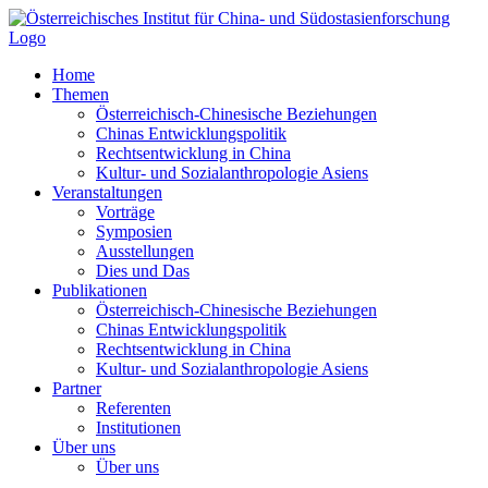
Zum
Inhalt
springen
Home
Themen
Österreichisch-Chinesische Beziehungen
Chinas Entwicklungspolitik
Rechtsentwicklung in China
Kultur- und Sozialanthropologie Asiens
Veranstaltungen
Vorträge
Symposien
Ausstellungen
Dies und Das
Publikationen
Österreichisch-Chinesische Beziehungen
Chinas Entwicklungspolitik
Rechtsentwicklung in China
Kultur- und Sozialanthropologie Asiens
Partner
Referenten
Institutionen
Über uns
Über uns