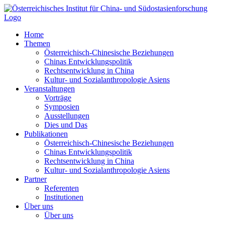
Zum
Inhalt
springen
Home
Themen
Österreichisch-Chinesische Beziehungen
Chinas Entwicklungspolitik
Rechtsentwicklung in China
Kultur- und Sozialanthropologie Asiens
Veranstaltungen
Vorträge
Symposien
Ausstellungen
Dies und Das
Publikationen
Österreichisch-Chinesische Beziehungen
Chinas Entwicklungspolitik
Rechtsentwicklung in China
Kultur- und Sozialanthropologie Asiens
Partner
Referenten
Institutionen
Über uns
Über uns