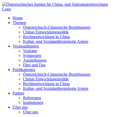
Zum
Inhalt
springen
Home
Themen
Österreichisch-Chinesische Beziehungen
Chinas Entwicklungspolitik
Rechtsentwicklung in China
Kultur- und Sozialanthropologie Asiens
Veranstaltungen
Vorträge
Symposien
Ausstellungen
Dies und Das
Publikationen
Österreichisch-Chinesische Beziehungen
Chinas Entwicklungspolitik
Rechtsentwicklung in China
Kultur- und Sozialanthropologie Asiens
Partner
Referenten
Institutionen
Über uns
Über uns