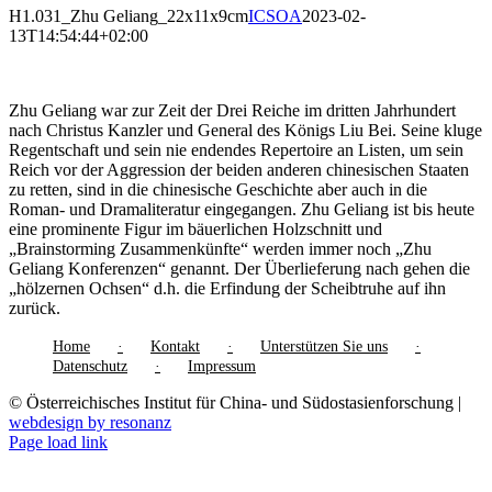
H1.031_Zhu Geliang_22x11x9cm
ICSOA
2023-02-
13T14:54:44+02:00
Zhu Geliang war zur Zeit der Drei Reiche im dritten Jahrhundert
nach Christus Kanzler und General des Königs Liu Bei. Seine kluge
Regentschaft und sein nie endendes Repertoire an Listen, um sein
Reich vor der Aggression der beiden anderen chinesischen Staaten
zu retten, sind in die chinesische Geschichte aber auch in die
Roman- und Dramaliteratur eingegangen. Zhu Geliang ist bis heute
eine prominente Figur im bäuerlichen Holzschnitt und
„Brainstorming Zusammenkünfte“ werden immer noch „Zhu
Geliang Konferenzen“ genannt. Der Überlieferung nach gehen die
„hölzernen Ochsen“ d.h. die Erfindung der Scheibtruhe auf ihn
zurück.
Home
Kontakt
Unterstützen Sie uns
Datenschutz
Impressum
© Österreichisches Institut für China- und Südostasienforschung |
webdesign by resonanz
Page load link
Nach
oben