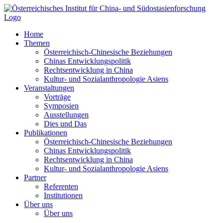
Zum
Inhalt
springen
Home
Themen
Österreichisch-Chinesische Beziehungen
Chinas Entwicklungspolitik
Rechtsentwicklung in China
Kultur- und Sozialanthropologie Asiens
Veranstaltungen
Vorträge
Symposien
Ausstellungen
Dies und Das
Publikationen
Österreichisch-Chinesische Beziehungen
Chinas Entwicklungspolitik
Rechtsentwicklung in China
Kultur- und Sozialanthropologie Asiens
Partner
Referenten
Institutionen
Über uns
Über uns