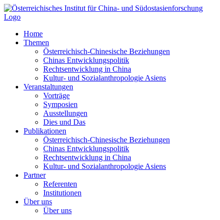
Zum
Inhalt
springen
Home
Themen
Österreichisch-Chinesische Beziehungen
Chinas Entwicklungspolitik
Rechtsentwicklung in China
Kultur- und Sozialanthropologie Asiens
Veranstaltungen
Vorträge
Symposien
Ausstellungen
Dies und Das
Publikationen
Österreichisch-Chinesische Beziehungen
Chinas Entwicklungspolitik
Rechtsentwicklung in China
Kultur- und Sozialanthropologie Asiens
Partner
Referenten
Institutionen
Über uns
Über uns