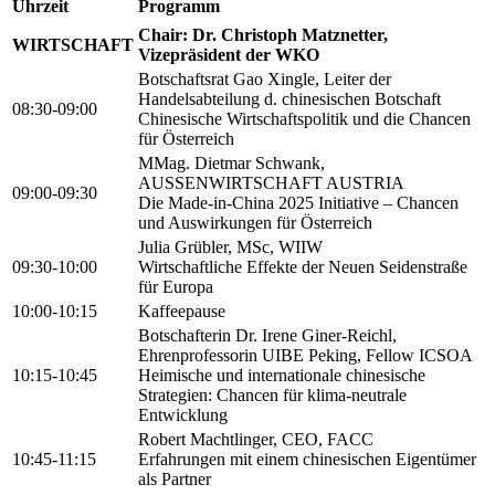
Uhrzeit
Programm
Chair: Dr. Christoph Matznetter,
WIRTSCHAFT
Vizepräsident der WKO
Botschaftsrat Gao Xingle, Leiter der
Handelsabteilung d. chinesischen Botschaft
08:30-09:00
Chinesische Wirtschaftspolitik und die Chancen
für Österreich
MMag. Dietmar Schwank,
AUSSENWIRTSCHAFT AUSTRIA
09:00-09:30
Die Made-in-China 2025 Initiative – Chancen
und Auswirkungen für Österreich
Julia Grübler, MSc, WIIW
09:30-10:00
Wirtschaftliche Effekte der Neuen Seidenstraße
für Europa
10:00-10:15
Kaffeepause
Botschafterin Dr. Irene Giner-Reichl,
Ehrenprofessorin UIBE Peking, Fellow ICSOA
10:15-10:45
Heimische und internationale chinesische
Strategien: Chancen für klima-neutrale
Entwicklung
Robert Machtlinger, CEO, FACC
10:45-11:15
Erfahrungen mit einem chinesischen Eigentümer
als Partner