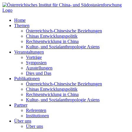
Zum
Inhalt
springen
Home
Themen
Österreichisch-Chinesische Beziehungen
Chinas Entwicklungspolitik
Rechtsentwicklung in China
Kultur- und Sozialanthropologie Asiens
Veranstaltungen
Vorträge
Symposien
Ausstellungen
Dies und Das
Publikationen
Österreichisch-Chinesische Beziehungen
Chinas Entwicklungspolitik
Rechtsentwicklung in China
Kultur- und Sozialanthropologie Asiens
Partner
Referenten
Institutionen
Über uns
Über uns