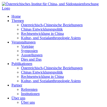
Zum
Inhalt
springen
Home
Themen
Österreichisch-Chinesische Beziehungen
Chinas Entwicklungspolitik
Rechtsentwicklung in China
Kultur- und Sozialanthropologie Asiens
Veranstaltungen
Vorträge
Symposien
Ausstellungen
Dies und Das
Publikationen
Österreichisch-Chinesische Beziehungen
Chinas Entwicklungspolitik
Rechtsentwicklung in China
Kultur- und Sozialanthropologie Asiens
Partner
Referenten
Institutionen
Über uns
Über uns