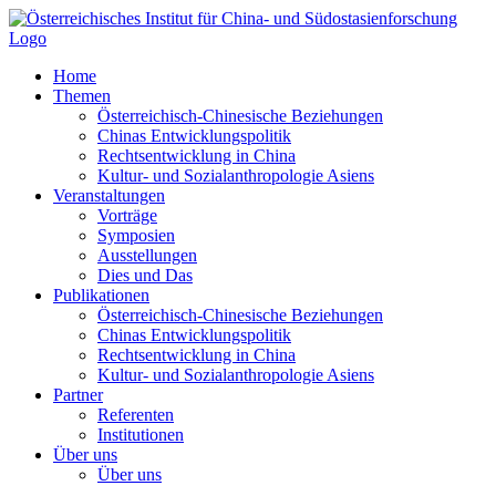
Zum
Inhalt
springen
Home
Themen
Österreichisch-Chinesische Beziehungen
Chinas Entwicklungspolitik
Rechtsentwicklung in China
Kultur- und Sozialanthropologie Asiens
Veranstaltungen
Vorträge
Symposien
Ausstellungen
Dies und Das
Publikationen
Österreichisch-Chinesische Beziehungen
Chinas Entwicklungspolitik
Rechtsentwicklung in China
Kultur- und Sozialanthropologie Asiens
Partner
Referenten
Institutionen
Über uns
Über uns