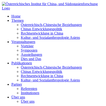
Zum
Inhalt
springen
Home
Themen
Österreichisch-Chinesische Beziehungen
Chinas Entwicklungspolitik
Rechtsentwicklung in China
Kultur- und Sozialanthropologie Asiens
Veranstaltungen
Vorträge
Symposien
Ausstellungen
Dies und Das
Publikationen
Österreichisch-Chinesische Beziehungen
Chinas Entwicklungspolitik
Rechtsentwicklung in China
Kultur- und Sozialanthropologie Asiens
Partner
Referenten
Institutionen
Über uns
Über uns