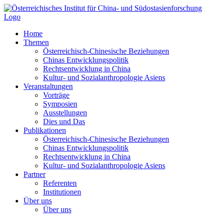
Zum
Inhalt
springen
Home
Themen
Österreichisch-Chinesische Beziehungen
Chinas Entwicklungspolitik
Rechtsentwicklung in China
Kultur- und Sozialanthropologie Asiens
Veranstaltungen
Vorträge
Symposien
Ausstellungen
Dies und Das
Publikationen
Österreichisch-Chinesische Beziehungen
Chinas Entwicklungspolitik
Rechtsentwicklung in China
Kultur- und Sozialanthropologie Asiens
Partner
Referenten
Institutionen
Über uns
Über uns