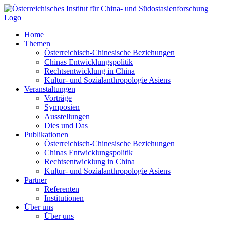
Zum
Inhalt
springen
Home
Themen
Österreichisch-Chinesische Beziehungen
Chinas Entwicklungspolitik
Rechtsentwicklung in China
Kultur- und Sozialanthropologie Asiens
Veranstaltungen
Vorträge
Symposien
Ausstellungen
Dies und Das
Publikationen
Österreichisch-Chinesische Beziehungen
Chinas Entwicklungspolitik
Rechtsentwicklung in China
Kultur- und Sozialanthropologie Asiens
Partner
Referenten
Institutionen
Über uns
Über uns