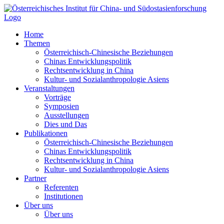
Zum
Inhalt
springen
Home
Themen
Österreichisch-Chinesische Beziehungen
Chinas Entwicklungspolitik
Rechtsentwicklung in China
Kultur- und Sozialanthropologie Asiens
Veranstaltungen
Vorträge
Symposien
Ausstellungen
Dies und Das
Publikationen
Österreichisch-Chinesische Beziehungen
Chinas Entwicklungspolitik
Rechtsentwicklung in China
Kultur- und Sozialanthropologie Asiens
Partner
Referenten
Institutionen
Über uns
Über uns