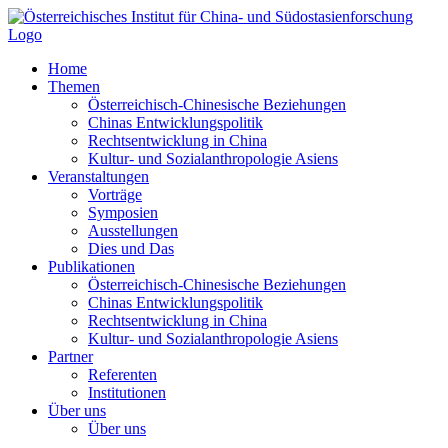
Zum
Inhalt
springen
Home
Themen
Österreichisch-Chinesische Beziehungen
Chinas Entwicklungspolitik
Rechtsentwicklung in China
Kultur- und Sozialanthropologie Asiens
Veranstaltungen
Vorträge
Symposien
Ausstellungen
Dies und Das
Publikationen
Österreichisch-Chinesische Beziehungen
Chinas Entwicklungspolitik
Rechtsentwicklung in China
Kultur- und Sozialanthropologie Asiens
Partner
Referenten
Institutionen
Über uns
Über uns