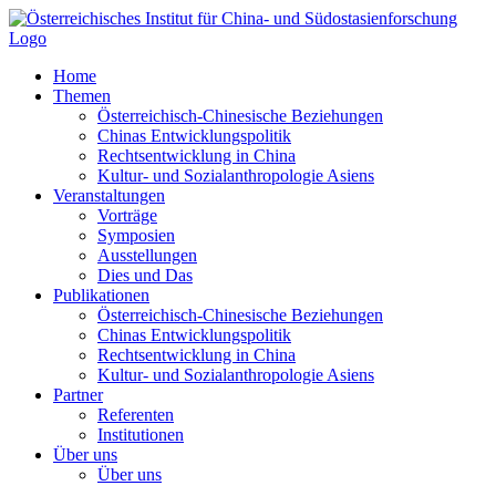
Zum
Inhalt
springen
Home
Themen
Österreichisch-Chinesische Beziehungen
Chinas Entwicklungspolitik
Rechtsentwicklung in China
Kultur- und Sozialanthropologie Asiens
Veranstaltungen
Vorträge
Symposien
Ausstellungen
Dies und Das
Publikationen
Österreichisch-Chinesische Beziehungen
Chinas Entwicklungspolitik
Rechtsentwicklung in China
Kultur- und Sozialanthropologie Asiens
Partner
Referenten
Institutionen
Über uns
Über uns