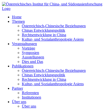
Zum
Inhalt
springen
Home
Themen
Österreichisch-Chinesische Beziehungen
Chinas Entwicklungspolitik
Rechtsentwicklung in China
Kultur- und Sozialanthropologie Asiens
Veranstaltungen
Vorträge
Symposien
Ausstellungen
Dies und Das
Publikationen
Österreichisch-Chinesische Beziehungen
Chinas Entwicklungspolitik
Rechtsentwicklung in China
Kultur- und Sozialanthropologie Asiens
Partner
Referenten
Institutionen
Über uns
Über uns