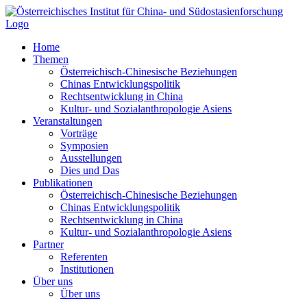
Zum
Inhalt
springen
Home
Themen
Österreichisch-Chinesische Beziehungen
Chinas Entwicklungspolitik
Rechtsentwicklung in China
Kultur- und Sozialanthropologie Asiens
Veranstaltungen
Vorträge
Symposien
Ausstellungen
Dies und Das
Publikationen
Österreichisch-Chinesische Beziehungen
Chinas Entwicklungspolitik
Rechtsentwicklung in China
Kultur- und Sozialanthropologie Asiens
Partner
Referenten
Institutionen
Über uns
Über uns