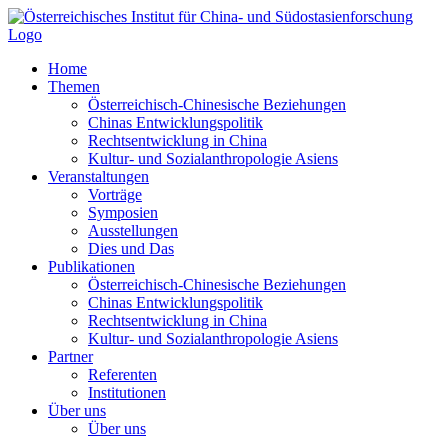
Zum
Inhalt
springen
Home
Themen
Österreichisch-Chinesische Beziehungen
Chinas Entwicklungspolitik
Rechtsentwicklung in China
Kultur- und Sozialanthropologie Asiens
Veranstaltungen
Vorträge
Symposien
Ausstellungen
Dies und Das
Publikationen
Österreichisch-Chinesische Beziehungen
Chinas Entwicklungspolitik
Rechtsentwicklung in China
Kultur- und Sozialanthropologie Asiens
Partner
Referenten
Institutionen
Über uns
Über uns