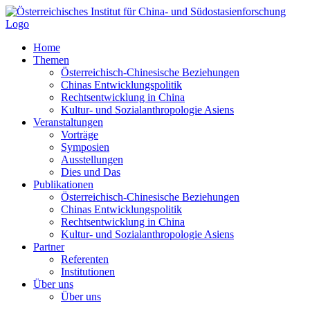
Zum
Inhalt
springen
Home
Themen
Österreichisch-Chinesische Beziehungen
Chinas Entwicklungspolitik
Rechtsentwicklung in China
Kultur- und Sozialanthropologie Asiens
Veranstaltungen
Vorträge
Symposien
Ausstellungen
Dies und Das
Publikationen
Österreichisch-Chinesische Beziehungen
Chinas Entwicklungspolitik
Rechtsentwicklung in China
Kultur- und Sozialanthropologie Asiens
Partner
Referenten
Institutionen
Über uns
Über uns